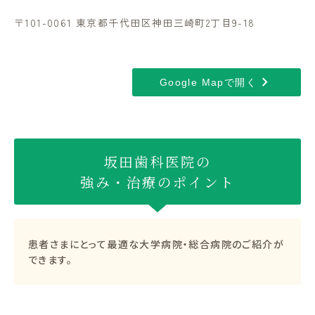
〒101-0061 東京都千代田区神田三崎町2丁目9-18
chevron_right
Google Mapで開く
坂田歯科医院の
強み・治療のポイント
患者さまにとって最適な大学病院・総合病院のご紹介が
できます。