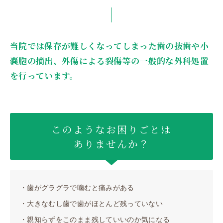
お知らせ
当院では保存が難しくなってしまった歯の抜歯や
小
嚢胞の摘出、外傷による裂傷等の一般的な外科処置
▼ご予約・お問い合わせはこ
を行っています。
smartphone
048-622-34
このようなお困りごとは
診療時間
月
火
水
木
ありませんか？
9:00-12:00
●
●
●
-
・歯がグラグラで噛むと痛みがある
14:00-
・大きなむし歯で歯がほとんど残っていない
●
●
●
-
18:00
・親知らずをこのまま残していいのか気になる