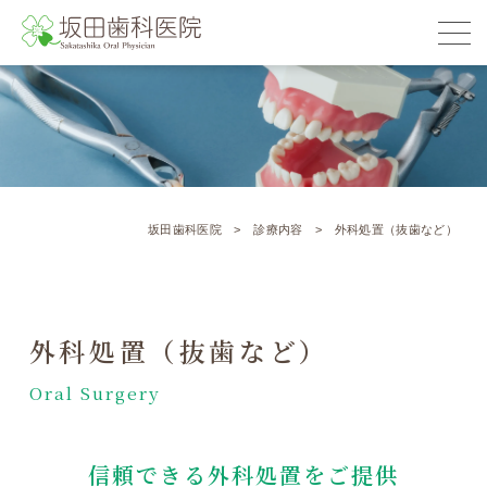
坂田歯科医院
初めての方へ
診療内容
院内紹介
坂田歯科医院
>
診療内容
>
外科処置（抜歯など）
スタッフ紹介
アクセス
外科処置（抜歯など）
Oral Surgery
ブログ
採用情報
信頼できる外科処置をご提供