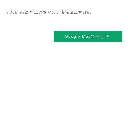
〒336-8522 埼玉県さいたま市緑区三室2460
chevron_right
Google Mapで開く